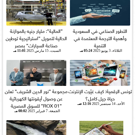
التطور الصناعي في السعودية
”المالية”: مليار جنيه بالموازنة
وأهمية الترجمة المعتمدة في
الحالية لتمويل ”استراتيجية توطين
التنمية
صناعة السيارات” بمصر
الثلاثاء، 3 يونيو 2025
05:24 مـ
السبت، 15 مارس 2025
11:01 مـ
تونس الرقمية: كيف غيّرت الإنترنت
مجموعة ”نور الدين الشريف” تعلن
حياة جيل كامل؟
عن وصول أيقونتها الكهربائية
”ROX 01” للسوق المصرية
الأحد، 14 سبتمبر 2025
12:16 صـ
الجمعة، 7 فبراير 2025
08:02 مـ