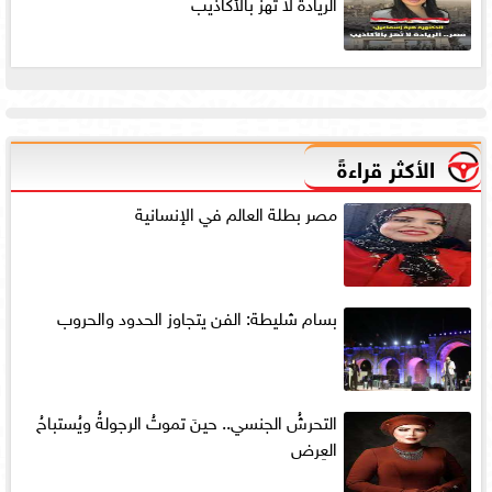
الريادة لا تُهز بالأكاذيب
الأكثر قراءةً
مصر بطلة العالم في الإنسانية
بسام شليطة: الفن يتجاوز الحدود والحروب
التحرشُ الجنسي.. حينَ تموتُ الرجولةُ ويُستباحُ
العِرض