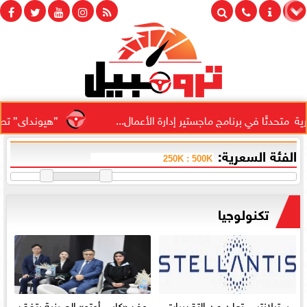
ثًا في برنامج ماجستير إدارة الأعمال...
”هيونداى” تطلق حملة ”
الفئة السعرية:
تكنولوجيا
ستيلانتس تعلن عن التقديرات
وفد «كايي أوتو» الصينية يتفقد