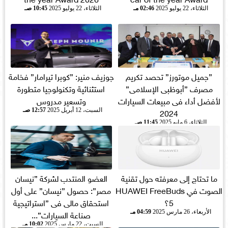
الثلاثاء، 22 يوليو 2025
02:46 مـ
الثلاثاء، 22 يوليو 2025
10:45 صـ
”جميل موتورز” تحصد تكريم
جوزيف منير: ”كوبرا تيرامار” فخامة
مصرف ”أبوظبى الإسلامى”
استثنائية وتكنولوجيا متطورة
لأفضل أداء فى مبيعات السيارات
وتسعير مدروس
2024
السبت، 12 أبريل 2025
12:57 صـ
الثلاثاء، 6 مايو 2025
11:45 صـ
ما تحتاج إلى معرفته حول تقنية
العضو المنتدب لشركة ”نيسان
الصوت في HUAWEI FreeBuds
مصر”: حصول ”نيسان” على أول
5؟
استحقاق مالى فى ”استراتيجية
صناعة السيارات”...
الأربعاء، 26 مارس 2025
04:59 مـ
السبت، 22 مارس 2025
10:02 مـ