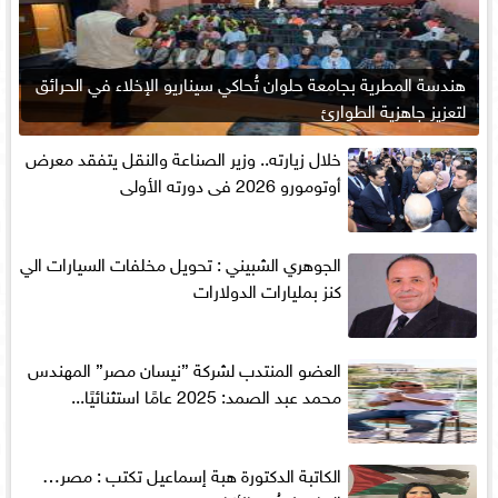
هندسة المطرية بجامعة حلوان تُحاكي سيناريو الإخلاء في الحرائق
لتعزيز جاهزية الطوارئ
خلال زيارته.. وزير الصناعة والنقل يتفقد معرض
أوتومورو 2026 فى دورته الأولى
الجوهري الشبيني : تحويل مخلفات السيارات الي
كنز بمليارات الدولارات
العضو المنتدب لشركة ”نيسان مصر” المهندس
محمد عبد الصمد: 2025 عامًا استثنائيًا...
الكاتبة الدكتورة هبة إسماعيل تكتب : مصر…