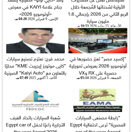
الأولية لشحناتها المُجمعة خلال
جناح علامة KAIYI في معرض
الربع الثاني من 2026 بإجمالي 1.6
«أوتومورو 2026»
مليون سيارة
الإثنين، 9 فبراير 2026
04:20 مـ
الأربعاء، 15 يوليو 2026
10:53 مـ
”إكسيد مصر” تعزز حضورها في
محمد فرج: نعتزم تصنيع سيارات
أوتومورو 2026 بعروض تمويلية
”كايى موتورز إيجيبت KME” محليًا
حصرية على RX وVX
بالتعاون مع ”Kaiyi Auto” الصينية
الجمعة، 6 فبراير 2026
05:14 مـ
الأحد، 5 أكتوبر 2025
07:49 مـ
”رابطة مصنعى السيارات
شعبة السيارات باتحاد الغرف
المصرية” ترعى احتفالية Egypt
التجارية راعيًا لحفل Egypt car of
the year Award 2026
car of the year Award