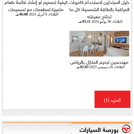
دليل المبتدئين لاستخدام كاميرات
كيفية تصميم او إنشاء قائمة طعام
المراقبة بالطاقة الشمسية: كل ما
متميزة لمطعمك مع تصميمك
تحتاج معرفته
الثلاثاء، 9 أبريل 2024
06:08 مـ
الثلاثاء، 30 يوليو 2024
03:11 مـ
مهندسين ترميم المنازل بالرياض
الثلاثاء، 26 ديسمبر 2023
02:03 مـ
المزيد (1)
بورصة السيارات