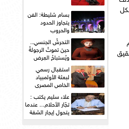
بكل
بسام شليطة: الفن
يتجاوز الحدود
والحروب
التحرشُ الجنسي..
حينَ تموتُ الرجولةُ
قيق
ويُستباحُ العِرض
استقبال رسمي
لبعثة الأولمبياد
الخاص المصري
بسفارة مصر في
علاء سليم يكتب :
باريس
تجّار الأحلام... عندما
يتحول إيجار الشقة
إلى مقصلةٍ...