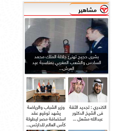
مشاهير
بشرى حجيج تهنئ جلالة الملك محمد
السادس والشعب المغربي بمناسبة عيد
العرش...
الكندري : تجديد الثقة
وزير الشباب والرياضة
فى الشيخ الدكتور
يشهد توقيع عقد
عبدالله مشعل ...
استضافة مصر لبطولة
كأس العالم للدارتس...