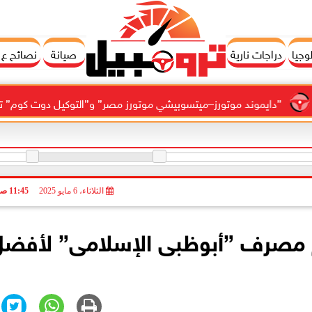
وجيا
دراجات نارية
صيانة
نصائح ع
د موتورز–ميتسوبيشي موتورز مصر” و”التوكيل دوت كوم” تعلنان شراكة لشر
الثلاثاء، 6 مايو 2025
11:45 صـ
 مصرف ”أبوظبى الإسلامى” لأفضل 