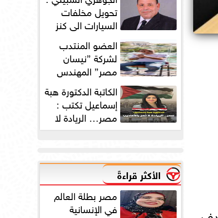
دورته الأولى
تحويل مخلفات
السيارات الي كنز
بمليارات الدولارات
العضو المنتدب
لشركة ”نيسان
مصر” المهندس
محمد عبد الصمد:
الكاتبة الدكتورة هبة
2025 عامًا استثنائيًا...
إسماعيل تكتب :
مصر… الريادة لا
تُهز بالأكاذيب
الأكثر قراءةً
مصر بطلة العالم
في الإنسانية
هدف