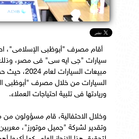
أقام مصرف "أبوظبى الإسلامى"، احتف
سيارات "جى ايه سى" فى مصر، وذلك تقد
مبيعات السيا
السيارات من خلال مصرف "أبوظبى ال
وريادتها فى تلبية احتياجات العملاء.
وخلال الاحتفالية، قام مسؤولون من 
وتقدير لشركة "جميل موتورز"، معربين 
لتحقيق هذا الإنجاز الهام، كما أكدوا أ