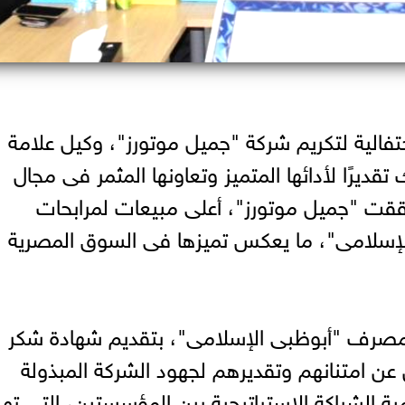
الية لتكريم شركة "جميل موتورز"، وكيل علامة
يرًا لأدائها المتميز وتعاونها المثمر فى مجال
رات لعام 2024، حيث حققت "جميل موتورز"، أعلى مبيعات لمرابحات
إسلامى"، ما يعكس تميزها فى السوق المصرية
مصرف "أبوظبى الإسلامى"، بتقديم شهادة شكر
عن امتنانهم وتقديرهم لجهود الشركة المبذولة
همية الشراكة الاستراتيجية بين المؤسستين، التى ت