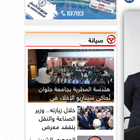
صيانة
هندسة المطرية بجامعة حلوان
تُحاكي سيناريو الإخلاء في
الحرائق لتعزيز جاهزية الطوارئ
خلال زيارته.. وزير
الصناعة والنقل
يتفقد معرض
أوتومورو 2026 فى
الجوهري الشبيني :