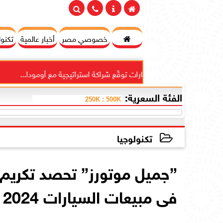

خصوصي مصر
أخبار عالمية
تكنول
ي للاستثمارات توقّع شراكة استراتيجية مع أومودا...
”دايمون
الفئة السعرية:
تكنولوجيا
2025-05-06 11:45:53
”جميل موتورز” تحصد تكريم
فى مبيعات السيارات 2024