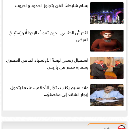
بسام شليطة: الفن يتجاوز الحدود والحروب
التحرشُ الجنسي.. حينَ تموتُ الرجولةُ ويُستباحُ
العِرض
استقبال رسمي لبعثة الأولمبياد الخاص المصري
بسفارة مصر في باريس
علاء سليم يكتب : تجّار الأحلام... عندما يتحول
إيجار الشقة إلى مقصلةٍ...