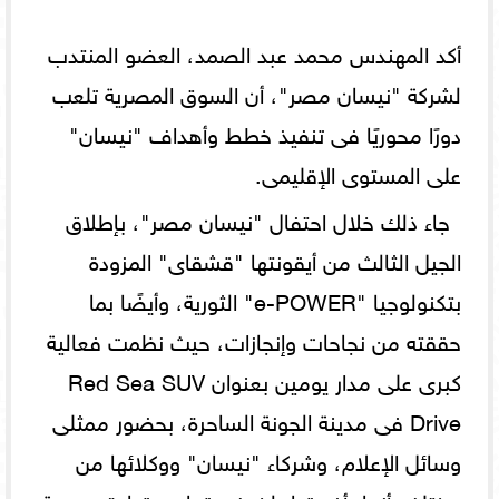
أكد المهندس محمد عبد الصمد، العضو المنتدب
لشركة "نيسان مصر"، أن السوق المصرية تلعب
دورًا محوريًا فى تنفيذ خطط وأهداف "نيسان"
على المستوى الإقليمى.
جاء ذلك خلال احتفال "نيسان مصر"، بإطلاق
الجيل الثالث من أيقونتها "قشقاى" المزودة
بتكنولوجيا "e-POWER" الثورية، وأيضًا بما
حققته من نجاحات وإنجازات، حيث نظمت فعالية
كبرى على مدار يومين بعنوان Red Sea SUV
Drive فى مدينة الجونة الساحرة، بحضور ممثلى
وسائل الإعلام، وشركاء "نيسان" ووكلائها من
مختلف أنحاء أفريقيا، لخوض تجارب قيادة حصرية