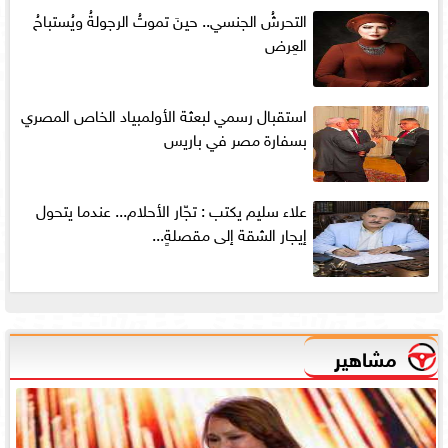
التحرشُ الجنسي.. حينَ تموتُ الرجولةُ ويُستباحُ
العِرض
استقبال رسمي لبعثة الأولمبياد الخاص المصري
بسفارة مصر في باريس
علاء سليم يكتب : تجّار الأحلام... عندما يتحول
إيجار الشقة إلى مقصلةٍ...
مشاهير