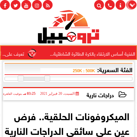
أساس الارتقاء بالكرة الطائرة الشاطئية...
تعرف على.. أحدث ق
الفئة السعرية:
دراجات نارية
السبت، 20 فبراير 2021
03:25 مـ
بتوقيت القاهرة
2021-02-20 15:25:51
الميكروفونات الحلقية.. فرض
عين على سائقي الدراجات النارية