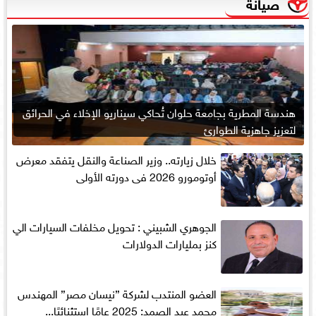
صيانة
هندسة المطرية بجامعة حلوان تُحاكي سيناريو الإخلاء في الحرائق
لتعزيز جاهزية الطوارئ
خلال زيارته.. وزير الصناعة والنقل يتفقد معرض
أوتومورو 2026 فى دورته الأولى
الجوهري الشبيني : تحويل مخلفات السيارات الي
كنز بمليارات الدولارات
العضو المنتدب لشركة ”نيسان مصر” المهندس
محمد عبد الصمد: 2025 عامًا استثنائيًا...