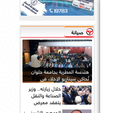
صيانة
هندسة المطرية بجامعة حلوان
تُحاكي سيناريو الإخلاء في
الحرائق لتعزيز جاهزية الطوارئ
خلال زيارته.. وزير
الصناعة والنقل
يتفقد معرض
أوتومورو 2026 فى
الجوهري الشبيني :