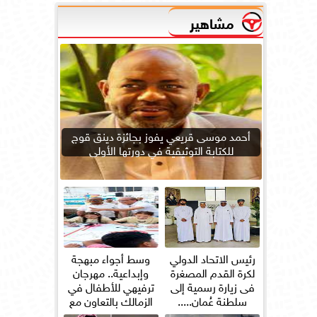
مشاهير
أحمد موسى قريعي يفوز بجائزة دينق قوج
للكتابة التوثيقية في دورتها الأولى
رئيس الاتحاد الدولي
وسط أجواء مبهجة
لكرة القدم المصغرة
وإبداعية.. مهرجان
فى زيارة رسمية إلى
ترفيهي للأطفال في
سلطنة عُمان.....
الزمالك بالتعاون مع
”علاء...