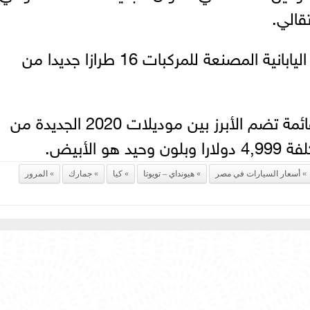
قالي.
وخلال العام الماضي، طرحت الشركة اليابانية المصنعة للمركبات 16 طرازا جديدا من
وجاءت طراز Burgman 200 ضمن قائمة تضم الأبرز بين موديلات 2020 الجديدة من
الأبيض.
أسعار السيارات في مصر
هيونداي – تويوتا
كيا
جمارك
المرور