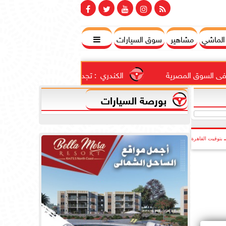
 الماشي
مشاهير
سوق السيارات

ق المصرية
الكندري  : تجديد الثقة فى  الشيخ الدكتور عبدالله...
بورصة السيارات
بتوقيت القاهرة