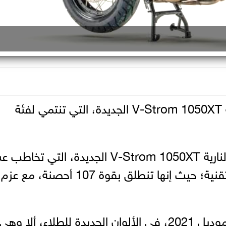
أطلقت شركة سوزوكي دراجتها النارية V-Strom 1050XT الجديدة، التي تنتمي لفئة
وأوضحت الشركة اليابانية أن الدراجة النارية V-Strom 1050XT الجديدة، الت
المغامرات، لم تطرأ عليها أية تغييرات تقنية؛ حيث إنها تنطلق بقوة 107 أحصنة، مع عزم
ويتمثل التجديد الوحيد، الذي يشهده موديل 2021، في الألوان الجديدة للطلاء، ألا وهي