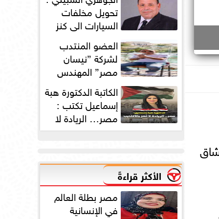
دورته الأولى
تحويل مخلفات
السيارات الي كنز
بمليارات الدولارات
العضو المنتدب
لشركة ”نيسان
مصر” المهندس
محمد عبد الصمد:
الكاتبة الدكتورة هبة
2025 عامًا استثنائيًا...
إسماعيل تكتب :
مصر… الريادة لا
تُهز بالأكاذيب
ي تخاطب عشاق
الأكثر قراءةً
مصر بطلة العالم
في الإنسانية