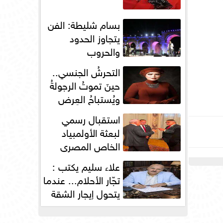
بسام شليطة: الفن
يتجاوز الحدود
والحروب
التحرشُ الجنسي..
حينَ تموتُ الرجولةُ
ويُستباحُ العِرض
استقبال رسمي
لبعثة الأولمبياد
الخاص المصري
بسفارة مصر في
علاء سليم يكتب :
باريس
تجّار الأحلام... عندما
يتحول إيجار الشقة
إلى مقصلةٍ...