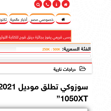

خصوصي مصر
أخبار عالمية
تكنول
أحمد موسى قريعي يفوز بجائزة دينق قوج للكتابة التوثيقية في...
الفئة السعرية:
دراجات نارية
2021-01-10 20:48:50
1050XT”