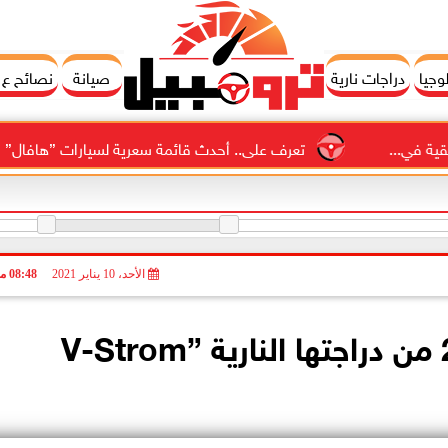
وجيا
دراجات نارية
صيانة
نصائح ع
تعرف على.. أحدث قائمة سعرية لسيارات ”هافال” فى السو
الأحد، 10 يناير 2021
08:48 مـ
سوزوكي تطلق موديل 2021 من دراجتها النارية ”V-Strom