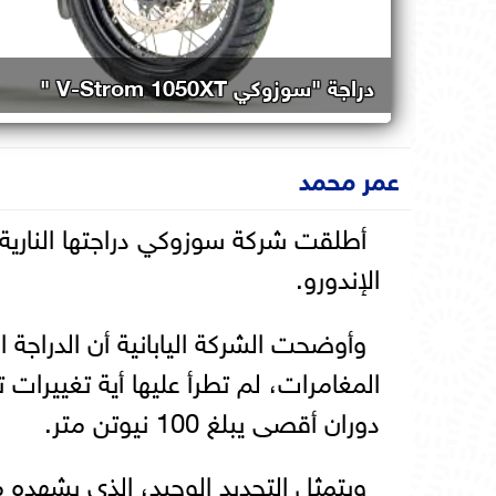
دراجة "سوزوكي V-Strom 1050XT "
عمر محمد
الإندورو.
دوران أقصى يبلغ 100 نيوتن متر.