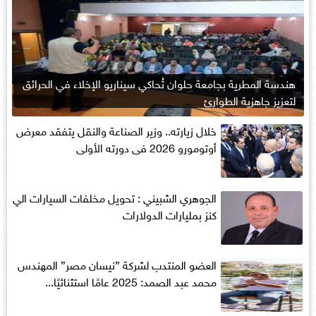
هندسة المطرية بجامعة حلوان تُحاكي سيناريو الإخلاء في الحرائق
لتعزيز جاهزية الطوارئ
خلال زيارته.. وزير الصناعة والنقل يتفقد معرض
أوتومورو 2026 فى دورته الأولى
الجوهري الشبيني : تحويل مخلفات السيارات الي
كنز بمليارات الدولارات
العضو المنتدب لشركة ”نيسان مصر” المهندس
محمد عبد الصمد: 2025 عامًا استثنائيًا...