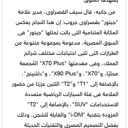
من جانبه، قال سيف القصراوى، مدير علامة
"جيتور" بقصراوى جروب: إن هذا النجاح يعكس
المكانة المتنامية التى باتت تحتلها "جيتور" فى
السوق المصرية، مدعومة بمجموعة متنوعة من
الطرازات التى تلبى احتياجات مختلف شرائح
العملاء، وفى مقدمتها "X70 Plus" المُجمعة
محليًا، و"X70"، و"X90 Plus"، و"داشينج"،
بالإضافة إلى "T1" و"T2" اللتين عززتا من حضور
العلامة فى فئة السيارات الرياضية متعددة
الاستخدامات "SUV"، بالإضافة إلى "T2"
المزودة بتقنية "i-DM" والقابلة للشحن، وذلك
بفضل التصميم العصرى والتقنيات الحديثة