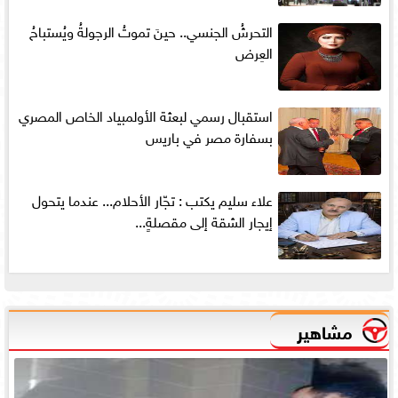
التحرشُ الجنسي.. حينَ تموتُ الرجولةُ ويُستباحُ
العِرض
استقبال رسمي لبعثة الأولمبياد الخاص المصري
بسفارة مصر في باريس
علاء سليم يكتب : تجّار الأحلام... عندما يتحول
إيجار الشقة إلى مقصلةٍ...
مشاهير