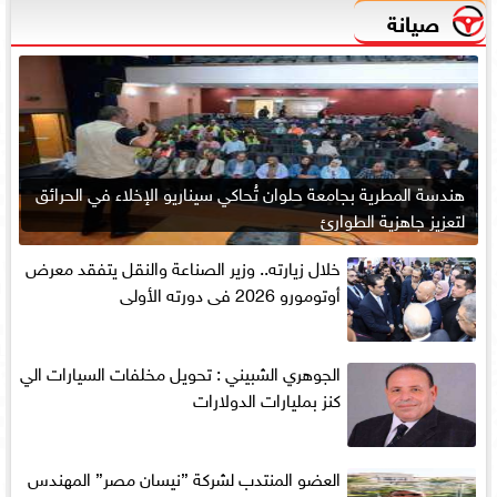
صيانة
هندسة المطرية بجامعة حلوان تُحاكي سيناريو الإخلاء في الحرائق
لتعزيز جاهزية الطوارئ
خلال زيارته.. وزير الصناعة والنقل يتفقد معرض
أوتومورو 2026 فى دورته الأولى
الجوهري الشبيني : تحويل مخلفات السيارات الي
كنز بمليارات الدولارات
العضو المنتدب لشركة ”نيسان مصر” المهندس