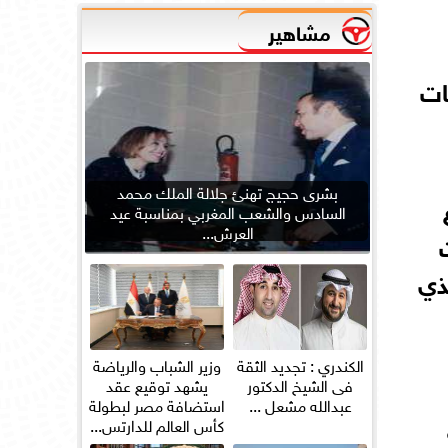
مشاهير
ات
بشرى حجيج تهنئ جلالة الملك محمد
السادس والشعب المغربي بمناسبة عيد
العرش...
ذي
الكندري : تجديد الثقة
وزير الشباب والرياضة
فى الشيخ الدكتور
يشهد توقيع عقد
عبدالله مشعل ...
استضافة مصر لبطولة
كأس العالم للدارتس...