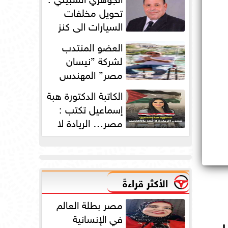
دورته الأولى
تحويل مخلفات
السيارات الي كنز
بمليارات الدولارات
العضو المنتدب
لشركة ”نيسان
مصر” المهندس
محمد عبد الصمد:
الكاتبة الدكتورة هبة
2025 عامًا استثنائيًا...
إسماعيل تكتب :
مصر… الريادة لا
تُهز بالأكاذيب
الأكثر قراءةً
مصر بطلة العالم
في الإنسانية
 2026 بفرعها