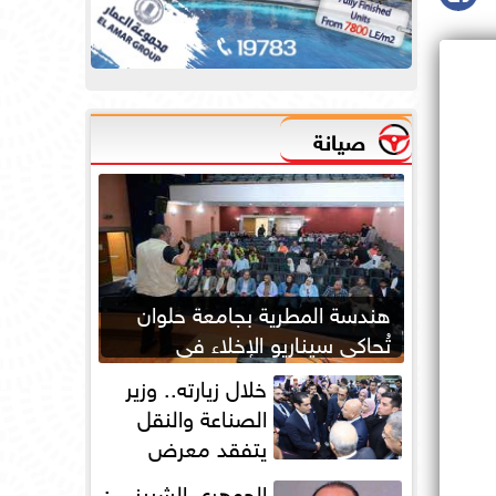
صيانة
هندسة المطرية بجامعة حلوان
تُحاكي سيناريو الإخلاء في
الحرائق لتعزيز جاهزية الطوارئ
خلال زيارته.. وزير
الصناعة والنقل
يتفقد معرض
أوتومورو 2026 فى
الجوهري الشبيني :