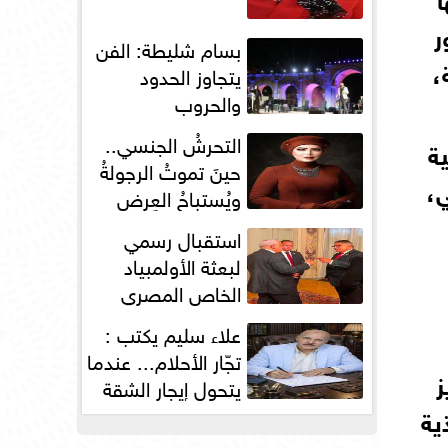
ر
بسام شليطة: الفن
،
يتجاوز الحدود
والحروب
التحرشُ الجنسي..
ة
حينَ تموتُ الرجولةُ
،
ويُستباحُ العِرض
استقبال رسمي
لبعثة الأولمبياد
الخاص المصري
بسفارة مصر في
علاء سليم يكتب :
باريس
تجّار الأحلام... عندما
ز
يتحول إيجار الشقة
إلى مقصلةٍ...
ية