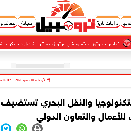
وجيا
دراجات نارية
صيانة
نصائح ع
دايموند موتورز–ميتسوبيشي موتورز مصر” و”التوكيل دوت كوم” تعلنان شراك
الأربعاء، 10 يونيو 2026
06:07 مـ
التكنولوجيا والنقل البحري تستضيف
لأعمال والتعاون الدولي