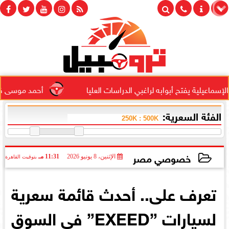
يلية يفتح أبوابه لراغبي الدراسات العليا
أحمد موسى قريعي يفو
الفئة السعرية:
خصوصي مصر
الإثنين، 8 يونيو 2026
11:31 مـ
بتوقيت القاهرة
2026-06-08 23:31:18
تعرف على.. أحدث قائمة سعرية
لسيارات ”EXEED” فى السوق