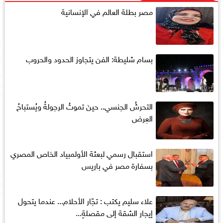
مصر بطلة العالم في الإنسانية
بسام شليطة: الفن يتجاوز الحدود والحروب
التحرشُ الجنسي.. حينَ تموتُ الرجولةُ ويُستباحُ
العِرض
استقبال رسمي لبعثة الأولمبياد الخاص المصري
بسفارة مصر في باريس
علاء سليم يكتب : تجّار الأحلام... عندما يتحول
إيجار الشقة إلى مقصلةٍ...