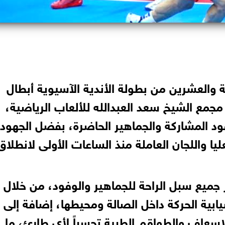
ة والعشرين من بطولة الأندية الآسيوية أبطال
 مجمع الشيخ سعد العبدالله للألعاب الرياضية،
لوفود المشاركة والجماهير الحاضرة، بفضل الجهود
عليا واللجان العاملة منذ الساعات الأولى لانطلاق
جميع سبل الراحة للجماهير والوفود، من خلال
ابية الحركة داخل الصالة ومحيطها، إضافة إلى
الإسعاف والطواقم الطبية تحسباً لأي طارئ، ما