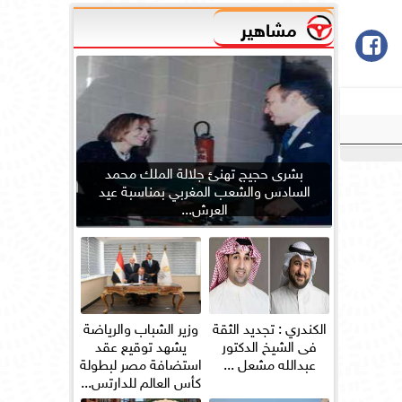
مشاهير
بشرى حجيج تهنئ جلالة الملك محمد
السادس والشعب المغربي بمناسبة عيد
العرش...
الكندري : تجديد الثقة
وزير الشباب والرياضة
فى الشيخ الدكتور
يشهد توقيع عقد
عبدالله مشعل ...
استضافة مصر لبطولة
كأس العالم للدارتس...