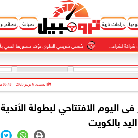
وجيا
دراجات نارية
صيانة
نصائح ع
ء...
حُسنى شريفي العلوي تؤكد حضورها الفني بأغنية ”أنا وح
السبت، 6 يونيو 2026
05:43 مـ
فى اليوم الافتتاحي لبطولة الأندية
اليد بالكويت