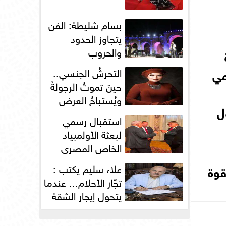
بسام شليطة: الفن
يتجاوز الحدود
والحروب
التحرشُ الجنسي..
مي
حينَ تموتُ الرجولةُ
ويُستباحُ العِرض
ل
استقبال رسمي
لبعثة الأولمبياد
الخاص المصري
بسفارة مصر في
علاء سليم يكتب :
قوة
باريس
تجّار الأحلام... عندما
يتحول إيجار الشقة
إلى مقصلةٍ...