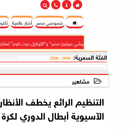

خصوصي مصر
أخبار عالمية
تكنول
 موتورز–ميتسوبيشي موتورز مصر” و”التوكيل دوت كوم” تعلنان شراكة لشرا
الفئة السعرية:
مشاهير
2026-06-06 17:43:10
التنظيم الرائع يخطف الأنظار 
الآسيوية أبطال الدوري لكرة 