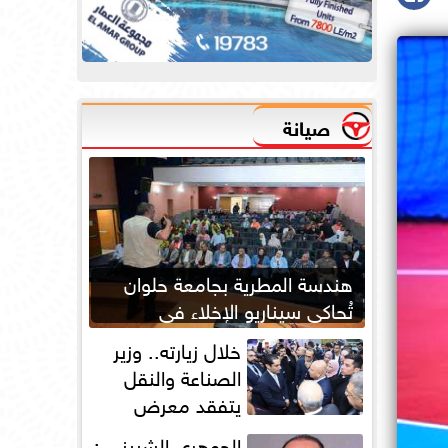
صيانة
هندسة المطرية بجامعة حلوان
تُحاكي سيناريو الإخلاء في
الحرائق لتعزيز جاهزية الطوارئ
خلال زيارته.. وزير
الصناعة والنقل
يتفقد معرض
أوتومورو 2026 فى
الجوهري الشبيني :