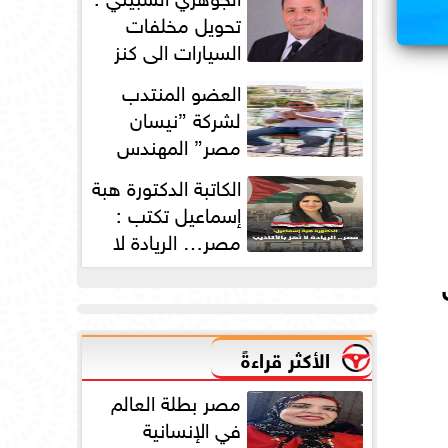
دورته الأولى
تحويل مخلفات
السيارات الي كنز
بمليارات الدولارات
العضو المنتدب
لشركة ”نيسان
مصر” المهندس
محمد عبد الصمد:
الكاتبة الدكتورة هبة
2025 عامًا استثنائيًا...
إسماعيل تكتب :
مصر… الريادة لا
تُهز بالأكاذيب
الأكثر قراءةً
مصر بطلة العالم
في الإنسانية