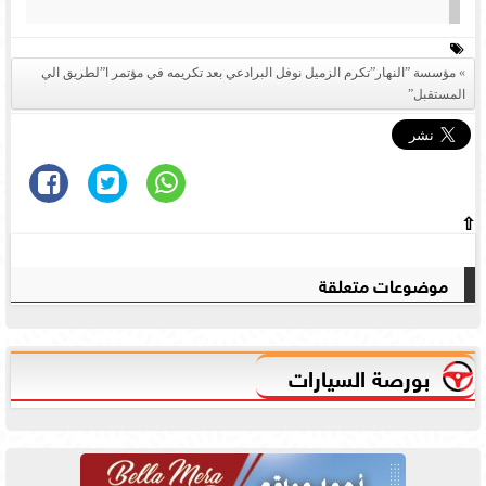
مؤسسة ”النهار”تكرم الزميل نوفل البرادعي بعد تكريمه في مؤتمر ا”لطريق الي
المستقبل”
⇧
موضوعات متعلقة
بورصة السيارات