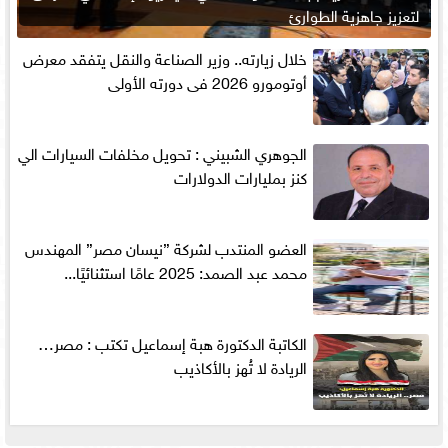
لتعزيز جاهزية الطوارئ
خلال زيارته.. وزير الصناعة والنقل يتفقد معرض
أوتومورو 2026 فى دورته الأولى
الجوهري الشبيني : تحويل مخلفات السيارات الي
كنز بمليارات الدولارات
العضو المنتدب لشركة ”نيسان مصر” المهندس
محمد عبد الصمد: 2025 عامًا استثنائيًا...
الكاتبة الدكتورة هبة إسماعيل تكتب : مصر…
الريادة لا تُهز بالأكاذيب