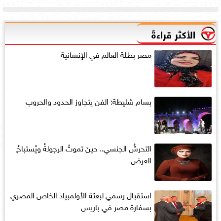
الأكثر قراءةً
مصر بطلة العالم في الإنسانية
بسام شليطة: الفن يتجاوز الحدود والحروب
التحرشُ الجنسي.. حينَ تموتُ الرجولةُ ويُستباحُ
العِرض
استقبال رسمي لبعثة الأولمبياد الخاص المصري
بسفارة مصر في باريس