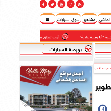
 الماشي
مشاهير
سوق السيارات

وحدة عادية”
أوبو تطلق سلسلة رينو 16 في المملكة العربية السعودية بتصميم...
بورصة السيارات
بتوقيت القاهرة
 تطوير