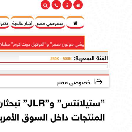

خصوصي مصر
أخبار عالمية
تكنول
ند موتورز–ميتسوبيشي موتورز مصر” و”التوكيل دوت كوم” تعلنان شراكة لش
الفئة السعرية:
خصوصي مصر
2026-05-25 20:28:57
”ستيلانتس
المنتجات داخل السوق الأمري