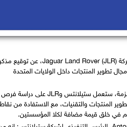
أعلنت اليوم شركة "ستيلانتس"، وشركة Jaguar Land Rover (JLR)، عن توقيع
ل تطوير المنتجات داخل الولايات المتحدة
وبموجب بنود مذكرة التفاهم غير الملزمة، ستعمل ستيلانتس وJLR على دراسة فرص
طوير المنتجات والتقنيات، مع الاستفادة من نقاط
سهم في خلق قيمة مضافة لكلا المؤسستين.
وعن مذكرة التفاهم، قال Antonio Filosa، الرئيس التنفيذى لشركة ستيلانتس: إنه م