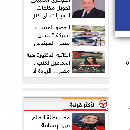
دورته الأولى
تحويل مخلفات
السيارات الي كنز
بمليارات الدولارات
العضو المنتدب
لشركة ”نيسان
مصر” المهندس
محمد عبد الصمد:
الكاتبة الدكتورة هبة
2025 عامًا استثنائيًا...
 مذكرة
إسماعيل تكتب :
مصر… الريادة لا
تُهز بالأكاذيب
الأكثر قراءةً
مصر بطلة العالم
في الإنسانية
ن