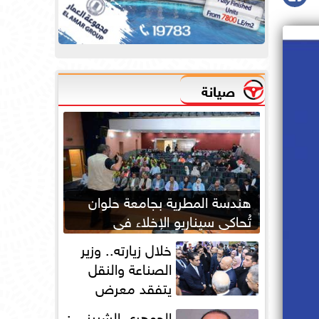
صيانة
هندسة المطرية بجامعة حلوان
تُحاكي سيناريو الإخلاء في
الحرائق لتعزيز جاهزية الطوارئ
خلال زيارته.. وزير
الصناعة والنقل
يتفقد معرض
أوتومورو 2026 فى
الجوهري الشبيني :