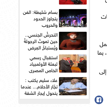
بسام شليطة: الفن
ات
يتجاوز الحدود
والحروب
التحرشُ الجنسي..
حينَ تموتُ الرجولةُ
عمل
ويُستباحُ العِرض
بما
استقبال رسمي
لبعثة الأولمبياد
الخاص المصري
إلى
بسفارة مصر في
علاء سليم يكتب :
باريس
تجّار الأحلام... عندما
يتحول إيجار الشقة
إلى مقصلةٍ...