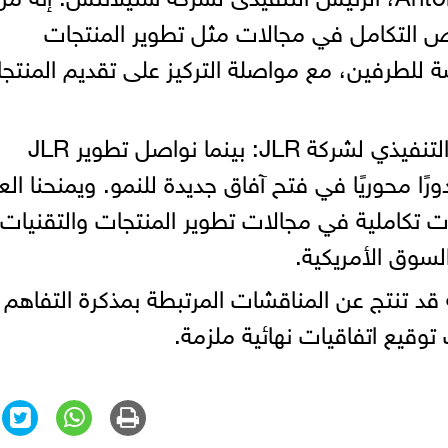
 التكامل في مجالات مثل تطوير المنتجات
ة للطرفين، مع مواصلة التركيز على تقديم المنتج
ومن جانبه، قال PB Balaji، الرئيس التنفيذي لشركة JLR: بينما نواصل تطوير JLR
رًا محوريًا في فتح آفاق جديدة للنمو. ويمنحنا ال
كاملية في مجالات تطوير المنتجات والتقنيات، 
لسوق الأمريكية.
 تنتج عن المناقشات المرتبطة بمذكرة التفاهم 
توقيع اتفاقيات نهائية ملزمة.