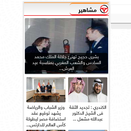
مشاهير
بشرى حجيج تهنئ جلالة الملك محمد
السادس والشعب المغربي بمناسبة عيد
العرش...
الكندري : تجديد الثقة
وزير الشباب والرياضة
فى الشيخ الدكتور
يشهد توقيع عقد
عبدالله مشعل ...
استضافة مصر لبطولة
كأس العالم للدارتس...