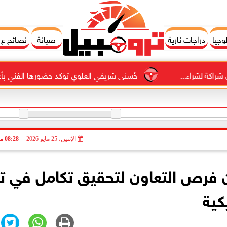
وجيا
دراجات نارية
صيانة
نصائح ع
راء...
حُسنى شريفي العلوي تؤكد حضورها الفني بأغنية ”أنا 
الإثنين، 25 مايو 2026
08:28 مـ
” و”JLR” تبحثان فرص التعاون لتحقيق تكامل في
كية