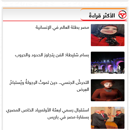
الأكثر قراءةً
مصر بطلة العالم في الإنسانية
بسام شليطة: الفن يتجاوز الحدود والحروب
التحرشُ الجنسي.. حينَ تموتُ الرجولةُ ويُستباحُ
العِرض
استقبال رسمي لبعثة الأولمبياد الخاص المصري
بسفارة مصر في باريس