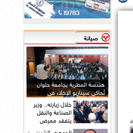
صيانة
هندسة المطرية بجامعة حلوان
تُحاكي سيناريو الإخلاء في
الحرائق لتعزيز جاهزية الطوارئ
خلال زيارته.. وزير
الصناعة والنقل
يتفقد معرض
أوتومورو 2026 فى
الجوهري الشبيني :