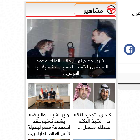
مشاهير
ا فى
بشرى حجيج تهنئ جلالة الملك محمد
السادس والشعب المغربي بمناسبة عيد
العرش...
الكندري : تجديد الثقة
وزير الشباب والرياضة
فى الشيخ الدكتور
يشهد توقيع عقد
عبدالله مشعل ...
استضافة مصر لبطولة
كأس العالم للدارتس...