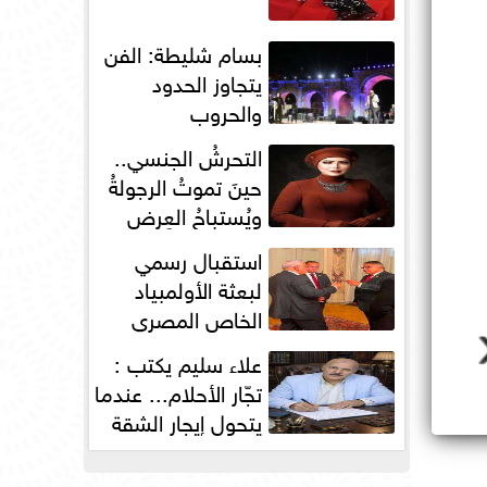
بسام شليطة: الفن
يتجاوز الحدود
والحروب
التحرشُ الجنسي..
حينَ تموتُ الرجولةُ
ويُستباحُ العِرض
استقبال رسمي
لبعثة الأولمبياد
الخاص المصري
بسفارة مصر في
علاء سليم يكتب :
باريس
تجّار الأحلام... عندما
يتحول إيجار الشقة
إلى مقصلةٍ...