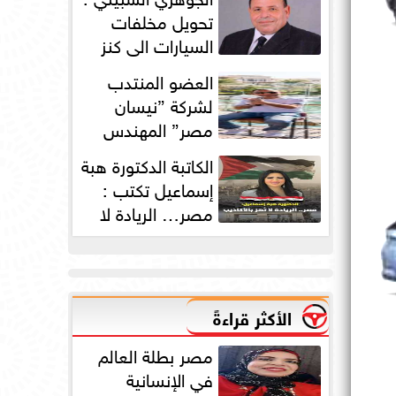
دورته الأولى
تحويل مخلفات
السيارات الي كنز
بمليارات الدولارات
العضو المنتدب
لشركة ”نيسان
مصر” المهندس
محمد عبد الصمد:
الكاتبة الدكتورة هبة
2025 عامًا استثنائيًا...
إسماعيل تكتب :
مصر… الريادة لا
تُهز بالأكاذيب
الأكثر قراءةً
مصر بطلة العالم
في الإنسانية