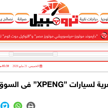
وجيا
دراجات نارية
صيانة
نصائح ع
يموند موتورز–ميتسوبيشي موتورز مصر” و”التوكيل دوت كوم” تعلنان شراكة
الخميس، 21 مايو 2026
05:59 مـ
تعرف على.. أحدث قائمة سعرية لسيارات ”XPENG” فى ال