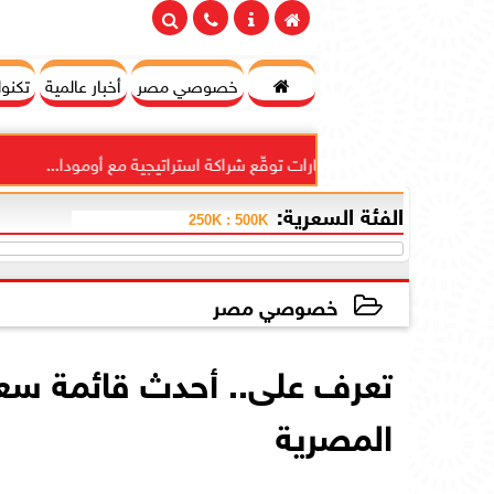

خصوصي مصر
أخبار عالمية
تكنول
سويدي للاستثمارات توقّع شراكة استراتيجية مع أومودا...
”دا
الفئة السعرية:
خصوصي مصر
2026-05-21 17:59:19
المصرية