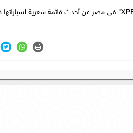
أعلنت "راية أوتو"، وكيل علامة "XPENG" فى مصر عن أحدث قائمة سعرية لسياراته