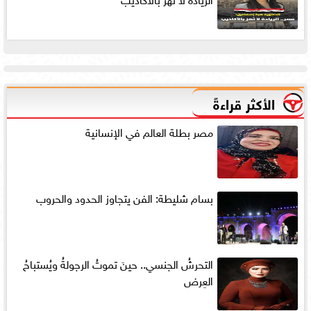
الأكثر قراءةً
مصر بطلة العالم في الإنسانية
بسام شليطة: الفن يتجاوز الحدود والحروب
التحرشُ الجنسي.. حينَ تموتُ الرجولةُ ويُستباحُ
العِرض