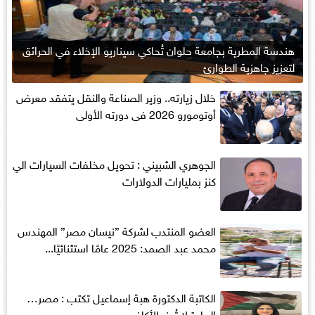
هندسة المطرية بجامعة حلوان تُحاكي سيناريو الإخلاء في الحرائق
لتعزيز جاهزية الطوارئ
خلال زيارته.. وزير الصناعة والنقل يتفقد معرض
أوتومورو 2026 فى دورته الأولى
الجوهري الشبيني : تحويل مخلفات السيارات الي
كنز بمليارات الدولارات
العضو المنتدب لشركة ”نيسان مصر” المهندس
محمد عبد الصمد: 2025 عامًا استثنائيًا...
الكاتبة الدكتورة هبة إسماعيل تكتب : مصر…
الريادة لا تُهز بالأكاذيب