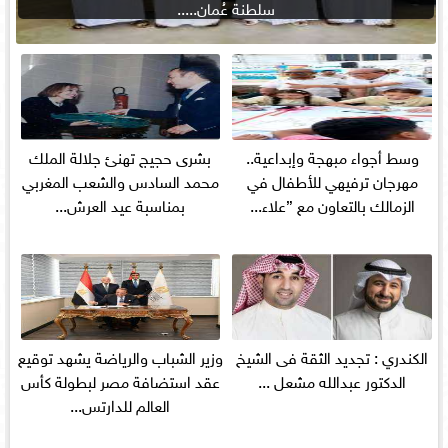
سلطنة عُمان.....
وسط أجواء مبهجة وإبداعية..
بشرى حجيج تهنئ جلالة الملك
مهرجان ترفيهي للأطفال في
محمد السادس والشعب المغربي
الزمالك بالتعاون مع ”علاء...
بمناسبة عيد العرش...
الكندري : تجديد الثقة فى الشيخ
وزير الشباب والرياضة يشهد توقيع
الدكتور عبدالله مشعل ...
عقد استضافة مصر لبطولة كأس
العالم للدارتس...