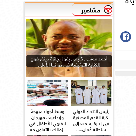
مشاهير
أحمد موسى قريعي يفوز بجائزة دينق قوج
للكتابة التوثيقية في دورتها الأولى
رئيس الاتحاد الدولي
وسط أجواء مبهجة
لكرة القدم المصغرة
وإبداعية.. مهرجان
فى زيارة رسمية إلى
ترفيهي للأطفال في
سلطنة عُمان.....
الزمالك بالتعاون مع
”علاء...