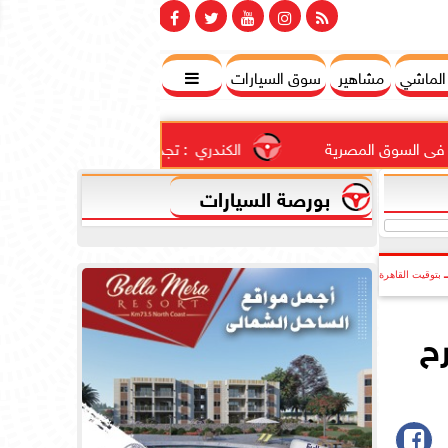
 الماشي
مشاهير
سوق السيارات

 المصرية
الكندري  : تجديد الثقة فى  الشيخ الدكتور عبدالله...
بورصة السيارات
بتوقيت القاهرة
ح