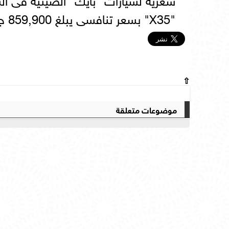
"X35" بسعر تنافسى يبلغ 859,900 جنيه.
⇧
موضوعات متعلقة