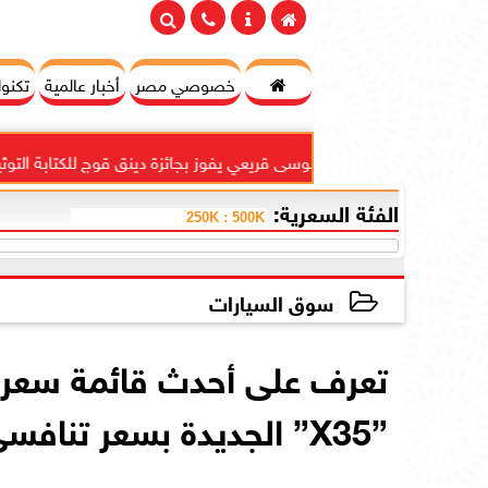

خصوصي مصر
أخبار عالمية
تكنول
أحمد موسى قريعي يفوز بجائزة دينق قوج للكتابة التوثيقية في...
الفئة السعرية:
سوق السيارات
2026-02-06 23:53:32
تعرف على أحدث قائمة سعري
”X35” الجديدة بسعر تنافسى