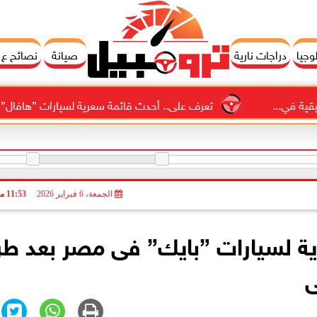
وجيا
دراجات نارية
صيانة
نصائح ع
تعرف على.. أحدث قائمة سعرية لسيارات ”هافال” فى السوق
الجمعة، 6 فبراير 2026
11:53 مـ
ة لسيارات ”بايك” فى مصر بعد طر