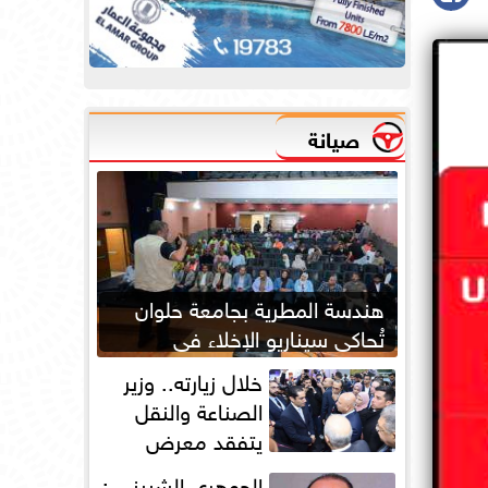
صيانة
هندسة المطرية بجامعة حلوان
تُحاكي سيناريو الإخلاء في
الحرائق لتعزيز جاهزية الطوارئ
خلال زيارته.. وزير
الصناعة والنقل
يتفقد معرض
أوتومورو 2026 فى
الجوهري الشبيني :