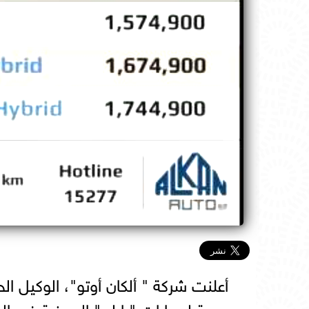
أعلنت شركة " ألكان أوتو"، الوكيل 
سعرية لسيارات "بايك" الصينية فى ا