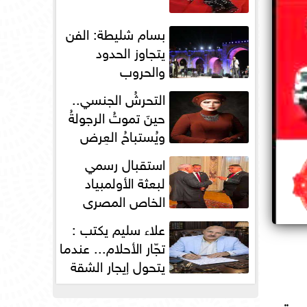
بسام شليطة: الفن
يتجاوز الحدود
والحروب
التحرشُ الجنسي..
حينَ تموتُ الرجولةُ
ويُستباحُ العِرض
استقبال رسمي
لبعثة الأولمبياد
الخاص المصري
بسفارة مصر في
علاء سليم يكتب :
باريس
تجّار الأحلام... عندما
يتحول إيجار الشقة
إلى مقصلةٍ...
يدة