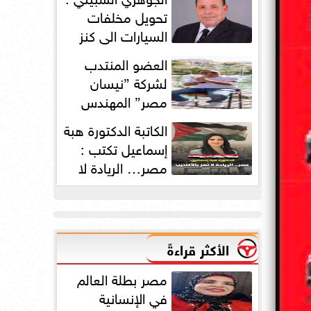
دورته الأولى
تحويل مخلفات
السيارات الي كنز
بمليارات الدولارات
العضو المنتدب
لشركة ”نيسان
مصر” المهندس
محمد عبد الصمد:
الكاتبة الدكتورة هبة
2025 عامًا استثنائيًا...
إسماعيل تكتب :
مصر… الريادة لا
تُهز بالأكاذيب
الأكثر قراءةً
مصر بطلة العالم
في الإنسانية