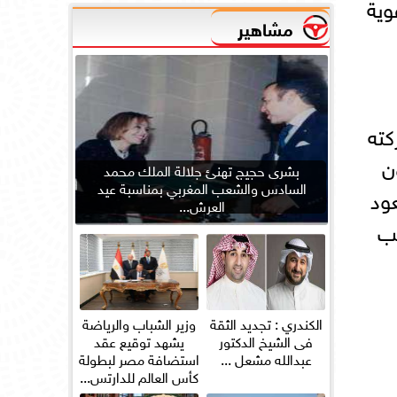
وية
مشاهير
كته
ن
بشرى حجيج تهنئ جلالة الملك محمد
السادس والشعب المغربي بمناسبة عيد
عود
العرش...
نب
الكندري : تجديد الثقة
وزير الشباب والرياضة
فى الشيخ الدكتور
يشهد توقيع عقد
عبدالله مشعل ...
استضافة مصر لبطولة
كأس العالم للدارتس...