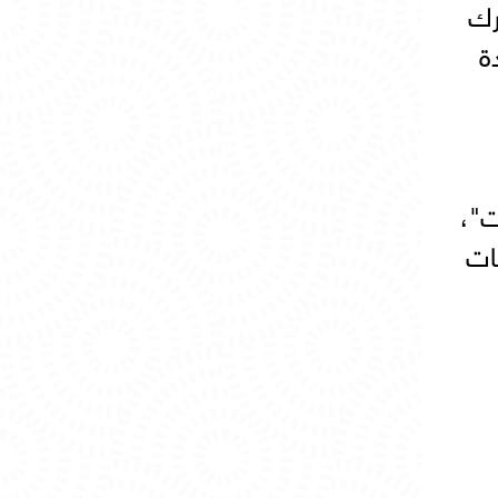
رك
 قاعدة
ت"،
ات