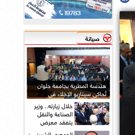
صيانة
هندسة المطرية بجامعة حلوان
تُحاكي سيناريو الإخلاء في
الحرائق لتعزيز جاهزية الطوارئ
خلال زيارته.. وزير
الصناعة والنقل
يتفقد معرض
أوتومورو 2026 فى
الجوهري الشبيني :