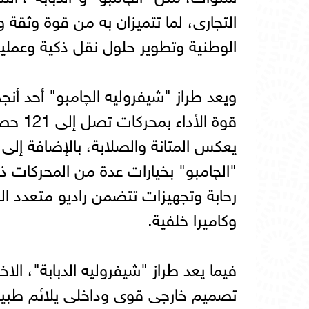
التجارى، لما تتميزان به من قوة وثقة و
الوطنية وتطوير حلول نقل ذكية وعملية
ويعد طراز "شيفروليه الچامبو" أحد أن
يعكس المتانة والصلابة، بالإضافة إلى 
رحابة وتجهيزات تتضمن راديو متعدد ا
وكاميرا خلفية.
فيما يعد طراز "شيفروليه الدبابة"، الاخ
تصميم خارجى قوى وداخلى يلائم طبيع