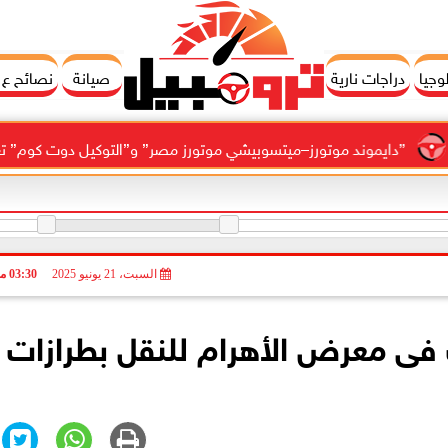
وجيا
دراجات نارية
صيانة
نصائح ع
 موتورز–ميتسوبيشي موتورز مصر” و”التوكيل دوت كوم” تعلنان شراكة لشرا
السبت، 21 يونيو 2025
03:30 مـ
فى معرض الأهرام للنقل بطرازات