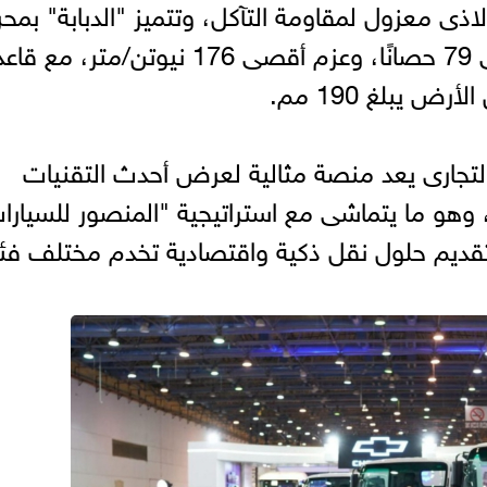
اذى معزول لمقاومة التآكل، وتتميز "الدبابة" بمح
ديزل سعة 2.5 لترًا، يولد قوة تصل إلى 79 حصانًا، وعزم أقصى 176 نيوتن/متر، مع
التجارى يعد منصة مثالية لعرض أحدث التقنيات
 وهو ما يتماشى مع استراتيجية "المنصور للسيارا
تقديم حلول نقل ذكية واقتصادية تخدم مختلف فئ