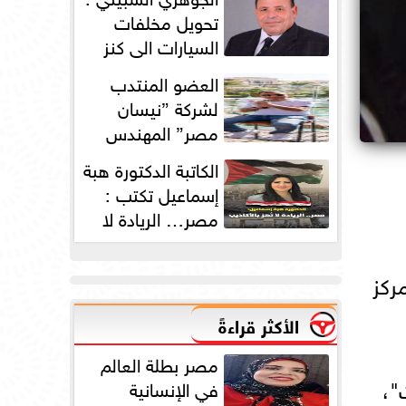
دورته الأولى
تحويل مخلفات
السيارات الي كنز
بمليارات الدولارات
العضو المنتدب
لشركة ”نيسان
مصر” المهندس
محمد عبد الصمد:
الكاتبة الدكتورة هبة
2025 عامًا استثنائيًا...
إسماعيل تكتب :
مصر… الريادة لا
تُهز بالأكاذيب
ى يقام فى مركز
الأكثر قراءةً
مصر بطلة العالم
"،
في الإنسانية