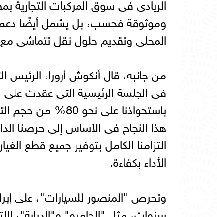
الريادى فى سوق المركبات التجارية بم
وموثوقة فحسب، بل يشمل أيضًا دعم ال
المحلى وتقديم حلول نقل تتماشى مع 
من جانبه، قال أنكوش أرورا، الرئيس ا
فى الجلسة الرئيسية التى عقدت على 
باستحواذنا على نحو
هذا النجاح فى الأساس إلى حرصنا الدائ
التزامنا الكامل بتوفير جميع قطع الغيار
الأداء بكفاءة.
وتحرص "المنصور للسيارات"، على إبراز 
سنوات، مثل "الچامبو" و"الدبابة"، الل