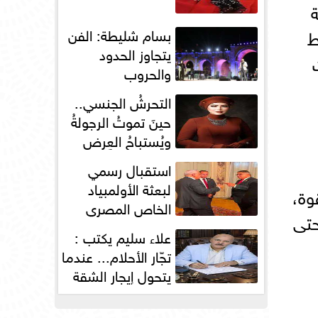
بسام شليطة: الفن
ط
يتجاوز الحدود
والحروب
التحرشُ الجنسي..
حينَ تموتُ الرجولةُ
ويُستباحُ العِرض
استقبال رسمي
لبعثة الأولمبياد
وة،
الخاص المصري
حتى
بسفارة مصر في
علاء سليم يكتب :
باريس
تجّار الأحلام... عندما
يتحول إيجار الشقة
إلى مقصلةٍ...