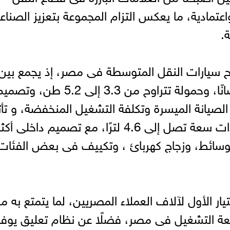
اعتمادية، ما يعكس التزام المجموعة بتعزيز الصناع
.
جح سيارات النقل المتوسطة فى مصر، إذ يجمع بين
قوة الأداء بمحركات تصل إلى 121 حصانًا، وحمولة تتراوح من 3.3 إلى 5.2 طن، وت
الصيانة الميسرة وتكلفة التشغيل المنخفضة، و تأ
"الچامبو" بخيارات عدة من المحركات ذات سعة تصل إلى 4.6 لترًا، مع تصميم داخلى أك
لوسائط، وزجاج كهربائ ، وتكييف فى بعض الفئات
تيار الأول لآلاف العملاء المصريين، لما يتمتع به م
ة التشغيل فى مصر، فضلًا عن نظام تعليق يوفر