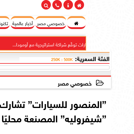

خصوصي مصر
أخبار عالمية
تكنول
 للاستثمارات توقّع شراكة استراتيجية مع أومودا...
”دايموند
الفئة السعرية:
خصوصي مصر
2025-06-21 15:30:20
”المنصور للسيارات” تشارك 
”شيفروليه” المصنعة محليًا