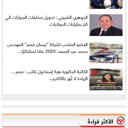
الجوهري الشبيني : تحويل مخلفات السيارات الي
كنز بمليارات الدولارات
العضو المنتدب لشركة ”نيسان مصر” المهندس
محمد عبد الصمد: 2025 عامًا استثنائيًا...
الكاتبة الدكتورة هبة إسماعيل تكتب : مصر…
الريادة لا تُهز بالأكاذيب
الأكثر قراءةً