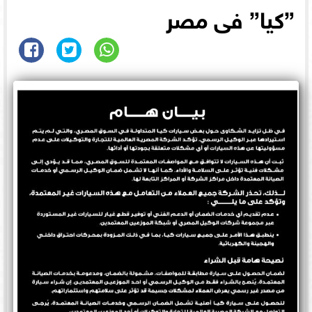
”كيا” فى مصر