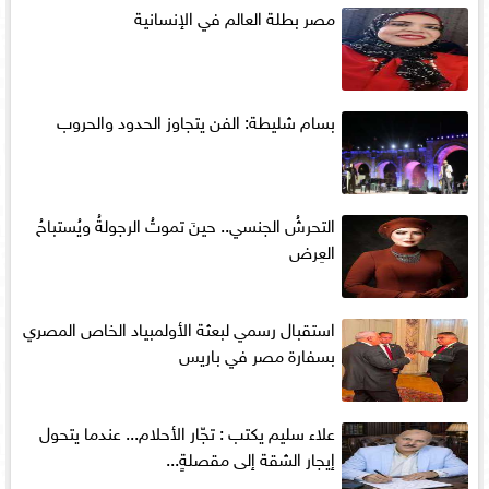
مصر بطلة العالم في الإنسانية
بسام شليطة: الفن يتجاوز الحدود والحروب
التحرشُ الجنسي.. حينَ تموتُ الرجولةُ ويُستباحُ
العِرض
استقبال رسمي لبعثة الأولمبياد الخاص المصري
بسفارة مصر في باريس
علاء سليم يكتب : تجّار الأحلام... عندما يتحول
إيجار الشقة إلى مقصلةٍ...