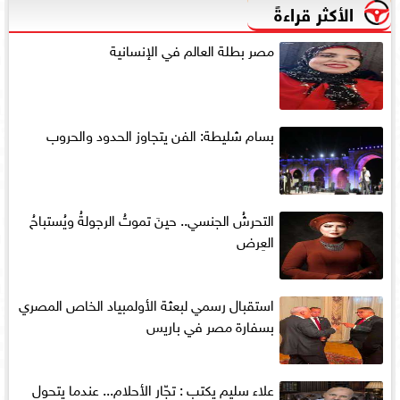
الأكثر قراءةً
مصر بطلة العالم في الإنسانية
بسام شليطة: الفن يتجاوز الحدود والحروب
التحرشُ الجنسي.. حينَ تموتُ الرجولةُ ويُستباحُ
العِرض
استقبال رسمي لبعثة الأولمبياد الخاص المصري
بسفارة مصر في باريس
علاء سليم يكتب : تجّار الأحلام... عندما يتحول