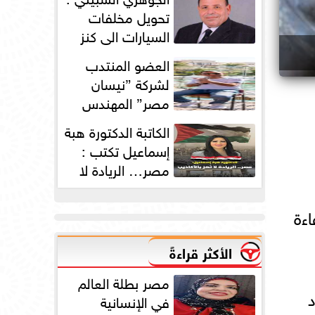
دورته الأولى
تحويل مخلفات
السيارات الي كنز
بمليارات الدولارات
العضو المنتدب
لشركة ”نيسان
مصر” المهندس
محمد عبد الصمد:
الكاتبة الدكتورة هبة
2025 عامًا استثنائيًا...
إسماعيل تكتب :
مصر… الريادة لا
تُهز بالأكاذيب
ءة
الأكثر قراءةً
مصر بطلة العالم
في الإنسانية