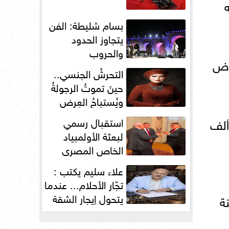
بسام شليطة: الفن
يتجاوز الحدود
والحروب
عرض
التحرشُ الجنسي..
حينَ تموتُ الرجولةُ
ويُستباحُ العِرض
8 و90 ألف كيلو متر، أما السيارات الكورية فيتراوح عمره من 50 وحتى 70 ألف
استقبال رسمي
لبعثة الأولمبياد
الخاص المصري
بسفارة مصر في
علاء سليم يكتب :
باريس
تجّار الأحلام... عندما
يتحول إيجار الشقة
ة
إلى مقصلةٍ...