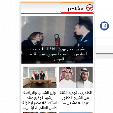
مشاهير
بشرى حجيج تهنئ جلالة الملك محمد
السادس والشعب المغربي بمناسبة عيد
العرش...
الكندري : تجديد الثقة
وزير الشباب والرياضة
فى الشيخ الدكتور
يشهد توقيع عقد
عبدالله مشعل ...
استضافة مصر لبطولة
كأس العالم للدارتس...