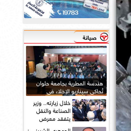
صيانة
هندسة المطرية بجامعة حلوان
تُحاكي سيناريو الإخلاء في
الحرائق لتعزيز جاهزية الطوارئ
خلال زيارته.. وزير
الصناعة والنقل
يتفقد معرض
أوتومورو 2026 فى
الجوهري الشبيني :