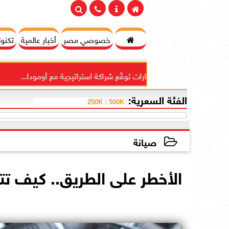

خصوصي مصر
أخبار عالمية
تكنول
يدي للاستثمارات توقّع شراكة استراتيجية مع أومودا...
”دايم
الفئة السعرية:
صيانة
2021-04-01 13:53:05
الأخطر على الطريق.. كيف تت