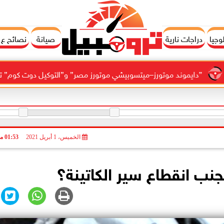
وجيا
دراجات نارية
صيانة
نصائح ع
وند موتورز–ميتسوبيشي موتورز مصر” و”التوكيل دوت كوم” تعلنان شراكة ل
الخميس، 1 أبريل 2021
01:53 مـ
جنب انقطاع سير الكاتينة؟