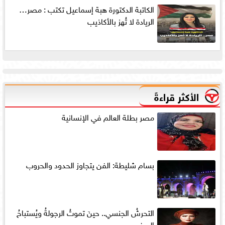
الكاتبة الدكتورة هبة إسماعيل تكتب : مصر…
الريادة لا تُهز بالأكاذيب
الأكثر قراءةً
مصر بطلة العالم في الإنسانية
بسام شليطة: الفن يتجاوز الحدود والحروب
التحرشُ الجنسي.. حينَ تموتُ الرجولةُ ويُستباحُ
العِرض