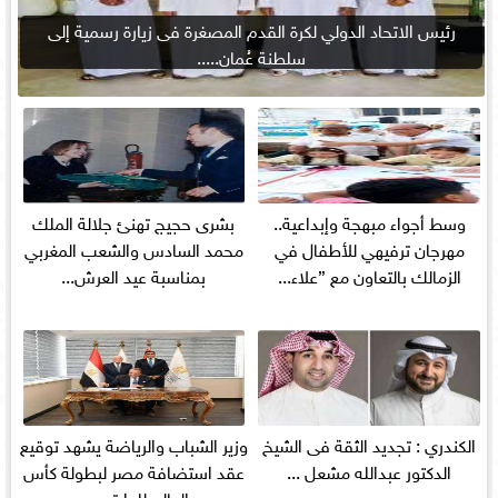
رئيس الاتحاد الدولي لكرة القدم المصغرة فى زيارة رسمية إلى
سلطنة عُمان.....
وسط أجواء مبهجة وإبداعية..
بشرى حجيج تهنئ جلالة الملك
مهرجان ترفيهي للأطفال في
محمد السادس والشعب المغربي
الزمالك بالتعاون مع ”علاء...
بمناسبة عيد العرش...
الكندري : تجديد الثقة فى الشيخ
وزير الشباب والرياضة يشهد توقيع
الدكتور عبدالله مشعل ...
عقد استضافة مصر لبطولة كأس
العالم للدارتس...