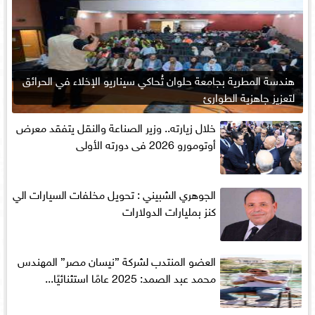
هندسة المطرية بجامعة حلوان تُحاكي سيناريو الإخلاء في الحرائق
لتعزيز جاهزية الطوارئ
خلال زيارته.. وزير الصناعة والنقل يتفقد معرض
أوتومورو 2026 فى دورته الأولى
الجوهري الشبيني : تحويل مخلفات السيارات الي
كنز بمليارات الدولارات
العضو المنتدب لشركة ”نيسان مصر” المهندس
محمد عبد الصمد: 2025 عامًا استثنائيًا...