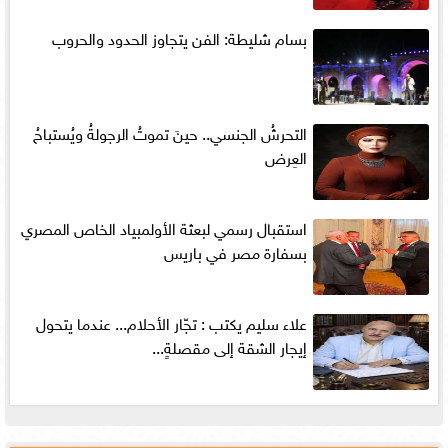
بسام شليطة: الفن يتجاوز الحدود والحروب
التحرشُ الجنسي.. حينَ تموتُ الرجولةُ ويُستباحُ
العِرض
استقبال رسمي لبعثة الأولمبياد الخاص المصري
بسفارة مصر في باريس
علاء سليم يكتب : تجّار الأحلام... عندما يتحول
إيجار الشقة إلى مقصلةٍ...