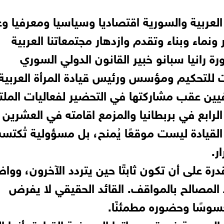
العربية والسورية اقتصاديا وسياسيا ومعرفيا و
نماء وبناء وتقدم وازدهار مجتمعاتنا العربية
ة رانيا سبانو خبير القانون الدولي السوري
ت للتحكيم ومؤسس ورئيس قيادة المرأة العربية
فيين عقب مشاركتها في التحضير لفعاليات المل
ة الرابع في بربطانيا والمزمع اقامته في العشرين
القيادة ليست موقعًا يُمنح، بل مسؤولية تُكتس
ر.
رة على أن تكون ثابتًا حين يتردد الآخرون، وواضح
ط المصالح بالمواقف. القائد الحقيقي لا يفرض
حسوسًا وحضوره مطمئنًا.
لسورية في تصريحاتها الصحفية القيادة بأنها ال