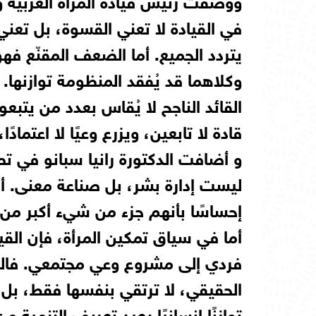
في القيادة لا تعني القسوة، بل تعني
يتردد الجميع. أما الضعف المقنّع ف
وكلاهما قد يُفقد المنظومة توازنها.
القائد الناجح لا يُقاس بعدد من يتبع
قادة لا تابعين، ويزرع وعيًا لا اعتما
و أضافت الدكتورة رانيا سبانو في تص
ليست إدارة بشر، بل صناعة معنى. أن
إحساسًا بأنهم جزء من شيء أكبر من 
أما في سياق تمكين المرأة، فإن القي
فردي إلى مشروع وعي مجتمعي. فالمرأ
الحقيقي، لا ترتقي بنفسها فقط، بل
توازنًا إنسانيًا يعيد تعريف التنمية م