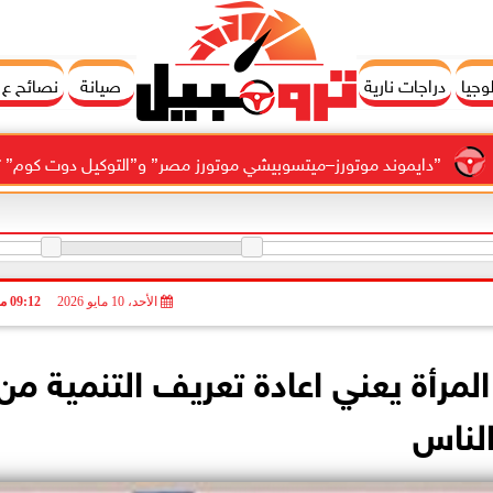
وجيا
دراجات نارية
صيانة
نصائح ع
وند موتورز–ميتسوبيشي موتورز مصر” و”التوكيل دوت كوم” تعلنان شراكة لش
الأحد، 10 مايو 2026
09:12 مـ
 المرأة يعني اعادة تعريف التنمية من
الناس