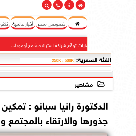

خصوصي مصر
أخبار عالمية
تكنول
يدي للاستثمارات توقّع شراكة استراتيجية مع أومودا...
”دايم
الفئة السعرية:
مشاهير
2026-05-10 21:12:21
الدكتورة رانيا سبانو : تمكين
جذورها والارتقاء بالمجتمع و