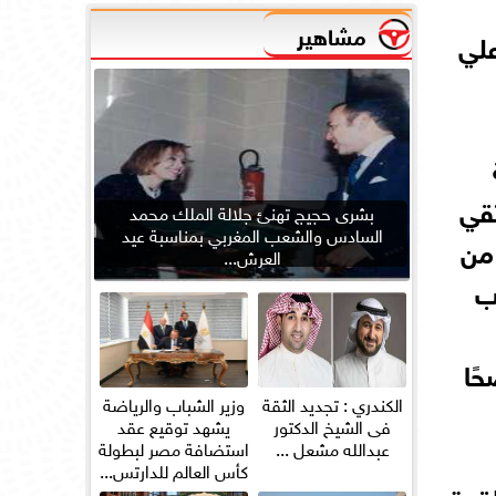
مشاهير
علي
تقي
بشرى حجيج تهنئ جلالة الملك محمد
السادس والشعب المغربي بمناسبة عيد
 من
العرش...
ب
ًا
الكندري : تجديد الثقة
وزير الشباب والرياضة
فى الشيخ الدكتور
يشهد توقيع عقد
عبدالله مشعل ...
استضافة مصر لبطولة
كأس العالم للدارتس...
قوة