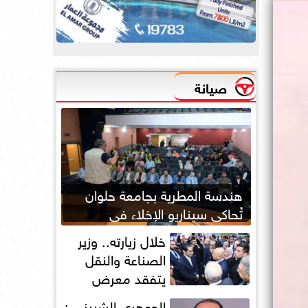
صيانة
هندسة المطرية بجامعة حلوان
تُحاكي سيناريو الإخلاء في
الحرائق لتعزيز جاهزية الطوارئ
خلال زيارته.. وزير
الصناعة والنقل
يتفقد معرض
أوتومورو 2026 فى
الجوهري الشبيني :