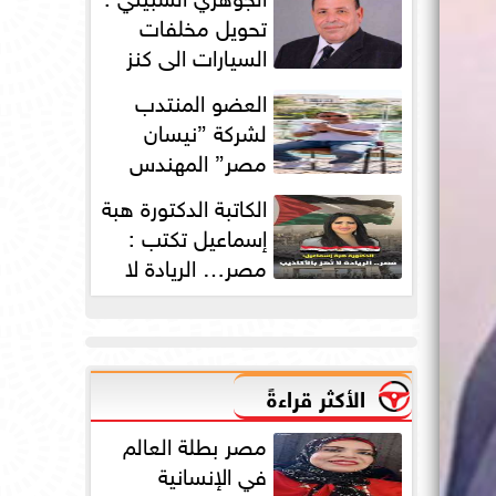
دورته الأولى
تحويل مخلفات
السيارات الي كنز
بمليارات الدولارات
العضو المنتدب
لشركة ”نيسان
مصر” المهندس
محمد عبد الصمد:
الكاتبة الدكتورة هبة
2025 عامًا استثنائيًا...
إسماعيل تكتب :
مصر… الريادة لا
تُهز بالأكاذيب
الأكثر قراءةً
مصر بطلة العالم
في الإنسانية