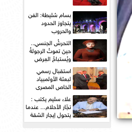
بسام شليطة: الفن
يتجاوز الحدود
والحروب
التحرشُ الجنسي..
حينَ تموتُ الرجولةُ
ويُستباحُ العِرض
استقبال رسمي
لبعثة الأولمبياد
الخاص المصري
بسفارة مصر في
علاء سليم يكتب :
باريس
تجّار الأحلام... عندما
يتحول إيجار الشقة
إلى مقصلةٍ...