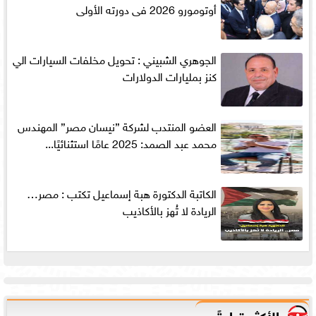
أوتومورو 2026 فى دورته الأولى
الجوهري الشبيني : تحويل مخلفات السيارات الي
كنز بمليارات الدولارات
العضو المنتدب لشركة ”نيسان مصر” المهندس
محمد عبد الصمد: 2025 عامًا استثنائيًا...
الكاتبة الدكتورة هبة إسماعيل تكتب : مصر…
الريادة لا تُهز بالأكاذيب
الأكثر قراءةً