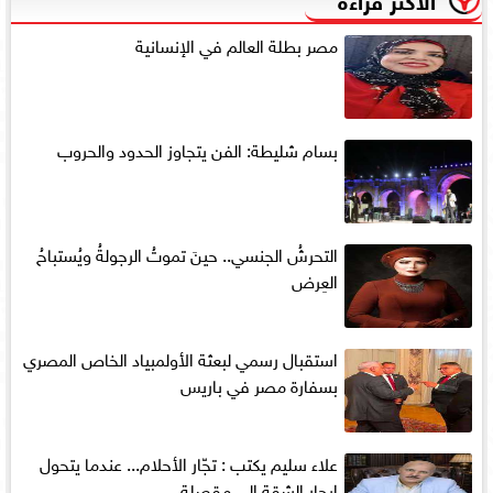
مصر بطلة العالم في الإنسانية
بسام شليطة: الفن يتجاوز الحدود والحروب
التحرشُ الجنسي.. حينَ تموتُ الرجولةُ ويُستباحُ
العِرض
استقبال رسمي لبعثة الأولمبياد الخاص المصري
بسفارة مصر في باريس
علاء سليم يكتب : تجّار الأحلام... عندما يتحول
إيجار الشقة إلى مقصلةٍ...